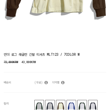
언더 로그 래글런 긴팔 티셔츠 MLT123 / 7COLOR W
72,800KRW
43,800KRW
배송비
(무료)
지역별
컬러