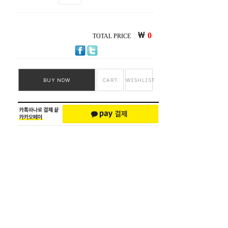
￦
0
TOTAL PRICE
BUY NOW
CART
WISHLIST