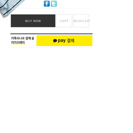
BUY NOW
CART
WISHLIST