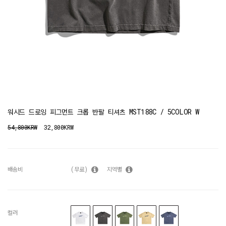
워시드 드로잉 피그먼트 크롭 반팔 티셔츠 MST188C / 5COLOR W
54,800KRW
32,800KRW
배송비
(무료)
지역별
컬러