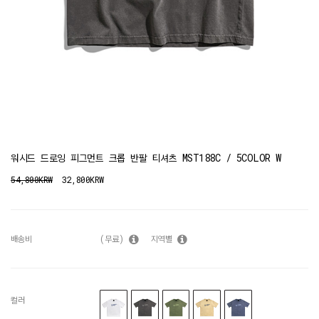
워시드 드로잉 피그먼트 크롭 반팔 티셔츠 MST188C / 5COLOR W
54,800KRW
32,800KRW
배송비
(무료)
지역별
컬러