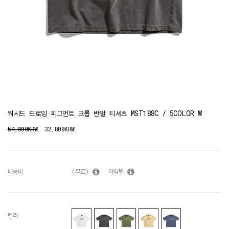
워시드 드로잉 피그먼트 크롭 반팔 티셔츠 MST188C / 5COLOR W
54,800KRW
32,800KRW
배송비
(무료)
지역별
컬러