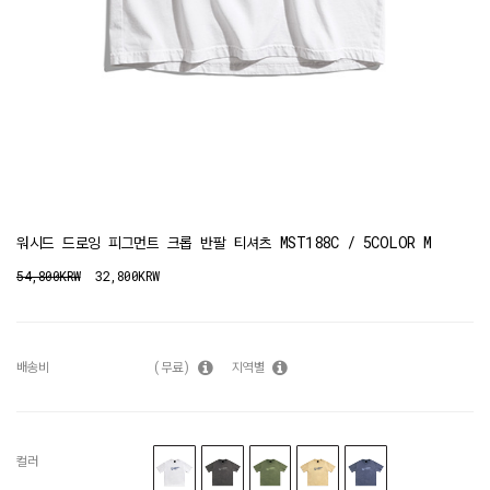
워시드 드로잉 피그먼트 크롭 반팔 티셔츠 MST188C / 5COLOR M
54,800KRW
32,800KRW
배송비
(무료)
지역별
컬러