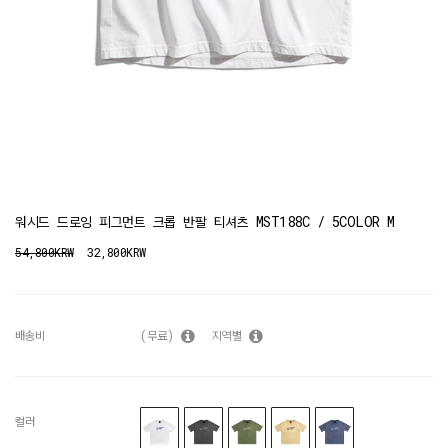
워시드 드로잉 피그먼트 크롭 반팔 티셔츠 MST188C / 5COLOR M
54,800KRW
32,800KRW
배송비
(무료)
지역별
컬러