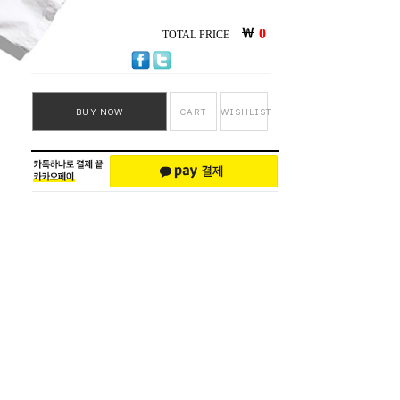
￦
0
TOTAL PRICE
BUY NOW
CART
WISHLIST