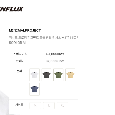
MINIMALPROJECT
워시드 드로잉 피그먼트 크롭 반팔 티셔츠 MST188C /
5COLOR M
소비자가격
54,800KRW
판매가
32,800KRW
컬러
사이즈
M
L
XL