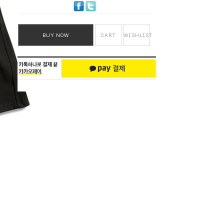
BUY NOW
CART
WISHLIST