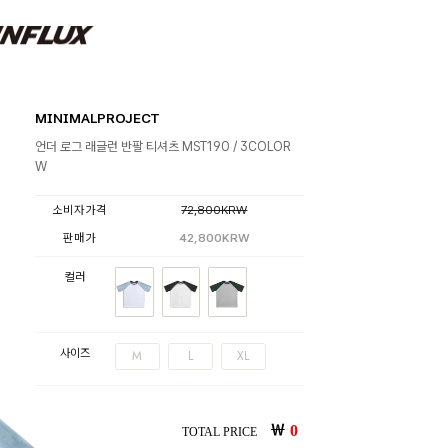
MINIMALPROJECT
언더 로그 래글런 반팔 티셔츠 MST190 / 3COLOR
W
소비자가격
72,800KRW
판매가
42,800KRW
컬러
사이즈
M
L
XL
￦
0
TOTAL PRICE