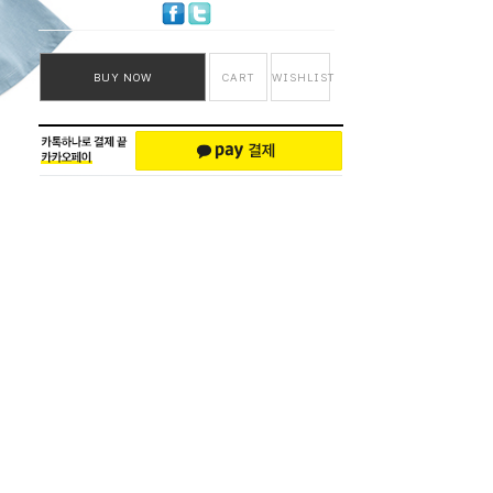
BUY NOW
CART
WISHLIST