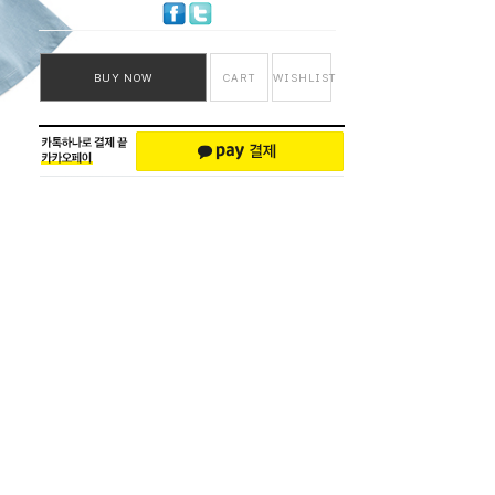
BUY NOW
CART
WISHLIST