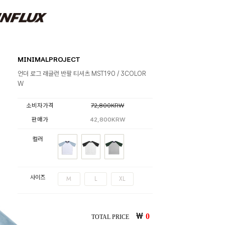
MINIMALPROJECT
언더 로그 래글런 반팔 티셔츠 MST190 / 3COLOR
W
소비자가격
72,800KRW
판매가
42,800KRW
컬러
사이즈
M
L
XL
￦
0
TOTAL PRICE