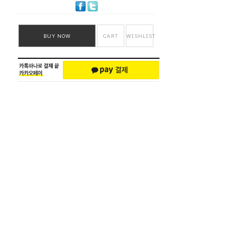
BUY NOW
CART
WISHLIST