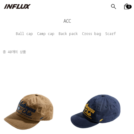
0
ACC
Ball cap
Camp cap
Back pack
Cross bag
Scarf
총
40
개의 상품