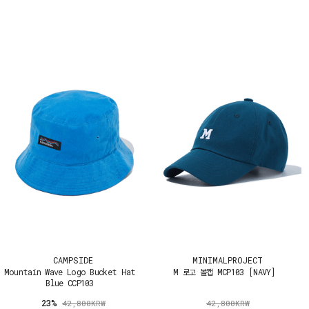
CAMPSIDE
MINIMALPROJECT
Mountain Wave Logo Bucket Hat
M 로고 볼캡 MCP103 [NAVY]
Blue CCP103
23%
42,800KRW
42,800KRW