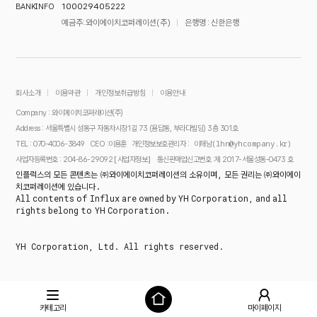
100029405222
BANK INFO
예금주 : 와이에이치코퍼레이션(주)
은행명 : 신한은행
회사소개
이용약관
개인정보취급방침
이용안내
Company : 와이에이치코퍼레이션(주)
Address : 서울특별시 성동구 자동차시장1길 73 (용답동, 부라다빌딩) 3층 301호
이해남(lhn@yhcompany.kr)
TEL : 070-4006-3849
CEO :이용훈
개인정보보호관리자 :
[사업자정보]
사업자등록번호 : 204-86-29092
통신판매업신고번호 :제 2017-서울성동-0473 호
인플럭스의 모든 콘텐츠는 ㈜와이에이치코퍼레이션의 소유이며, 모든 권리는 ㈜와이에이
치코퍼레이션에 있습니다.
All contents of Influx are owned by YH Corporation, and all
rights belong to YH Corporation.
YH Corporation, Ltd. All rights reserved.
카테고리
마이페이지