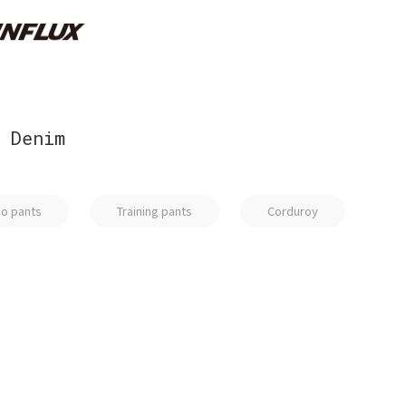
Denim
no pants
Training pants
Corduroy